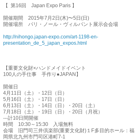
【
第16回 Japan Expo Paris 】
開催期間 2015年7月2日(木)〜5日(日)
開催場所 パリ・ノール・ヴィルパント展示会会場
http://nihongo.japan-expo.com/art-1198-en-
presentation_de_5_japan_expos.html
【重要文化財×ハンドメイドイベント
100人の手仕事 手作り●JAPAN】
開催日
4月11日（
土
）・12日（
日
）
5月16日（
土
）・17日（
日
）
6月13日（
土
）・14日（
日
）・20日（
土
）
7月18日（
土
）・19日（
日
）・20日（
月祝
）
---計10日間開催
時間 10:30～15:30 入場無料
会場 旧門司三井倶楽部(重要文化財)１F多目的ホール：福
岡県北九州市門司区港町7-1