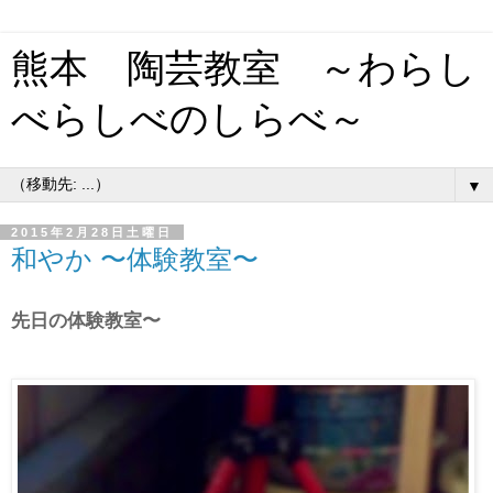
熊本 陶芸教室 ～わらし
べらしべのしらべ～
▼
2015年2月28日土曜日
和やか 〜体験教室〜
先日の体験教室〜