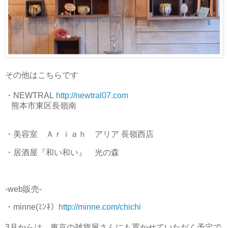
その他はこちらです
・NEWTRAL
http://newtral07.com
熊本市東区長嶺南
・美容室 Ａｒｉａｈ アリア 長嶺西店
・居酒屋『和い和い』 光の森
-web販売-
・minne(ﾐﾝﾈ）
http://minne.com/chichi
3月からは、東京の雑貨屋さんにも置かせていただく予定で