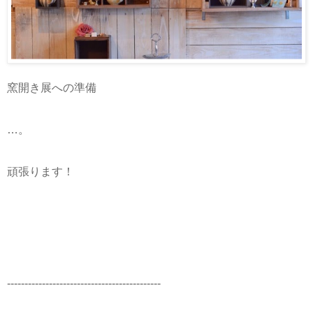
窯開き展への準備
…。
頑張ります！
--------------------------------------------