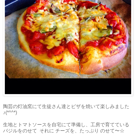
陶芸の灯油窯にて生徒さん達とピザを焼いて楽しみました
♪(*^^*)
生地とトマトソースを自宅にて準備し、工房で育てている
バジルをのせて それに チーズを、たっぷり のせて
〜☆