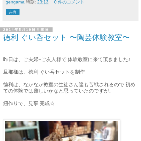
gengama
時刻:
23:13
0 件のコメント:
共有
2014年5月19日月曜日
徳利 ぐい呑セット 〜陶芸体験教室〜
昨日は、ご夫婦+ご友人様で 体験教室に来て頂きました♪
旦那様は、徳利 ぐい呑セットを制作
徳利は、なかなか教室の生徒さん達も苦戦されるので 初め
ての体験では難しいかなと思っていたのですが、
紐作りで、見事 完成☆