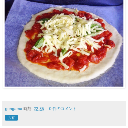
gengama
時刻:
22:35
0 件のコメント:
共有