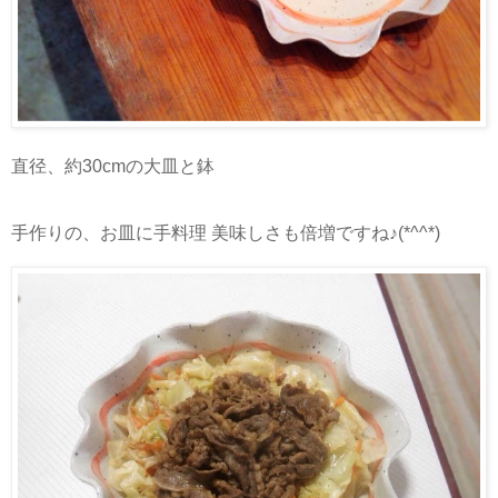
直径、約30cmの大皿と鉢
手作りの、お皿に手料理 美味しさも倍増ですね♪(*^^*)