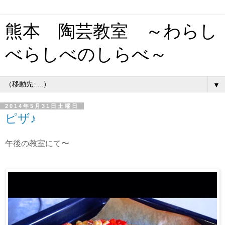
熊本 陶芸教室 ～わらし
べらしべのしらべ～
▼
2014年5月31日土曜日
ピザ♪
午後の教室にて〜