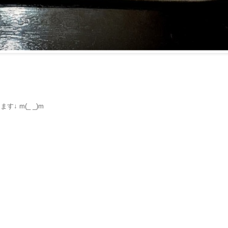
 m(_ _)m