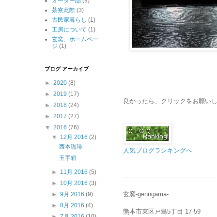
オーダー品
(9)
茶寮此際
(3)
古民家暮らし
(1)
工房について
(1)
玄窯、ホームペー
ジ
(1)
ブログ アーカイブ
►
2020
(8)
►
2019
(17)
良かったら、クリックをお願いします↓
►
2018
(24)
►
2017
(27)
▼
2016
(76)
▼
12月 2016
(2)
西本珈琲
人気ブログランキングへ
玉手箱
►
11月 2016
(5)
-----------------------------------------------
►
10月 2016
(3)
玄窯-genngama-
►
9月 2016
(9)
►
8月 2016
(4)
熊本市東区戸島5丁目 17-59
►
7月 2016
(10)