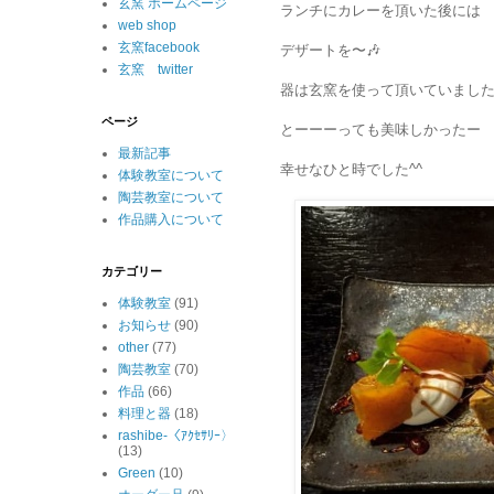
玄窯 ホームページ
ランチにカレーを頂いた後には
web shop
玄窯facebook
デザートを〜🎶
玄窯 twitter
器は玄窯を使って頂いていました
ページ
とーーーっても美味しかったー
最新記事
幸せなひと時でした^^
体験教室について
陶芸教室について
作品購入について
カテゴリー
体験教室
(91)
お知らせ
(90)
other
(77)
陶芸教室
(70)
作品
(66)
料理と器
(18)
rashibe-〈ｱｸｾｻﾘｰ〉
(13)
Green
(10)