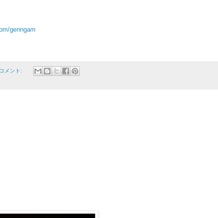
.com/genngam
のコメント: