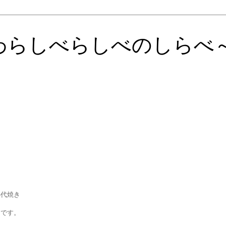
わらしべらしべのしらべ
に
小代焼き
間です。