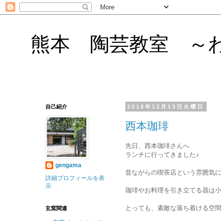
熊本 陶芸教室 ～
自己紹介
2016年12月13日火曜日
西本珈琲
先日、
西本珈琲さんへ
ランチに行ってきました♪
gengama
昔ながらの喫茶店という雰囲気
詳細プロフィールを表
示
珈琲やお料理を引き立てる器は
とっても、素敵な落ち着ける空
玄窯関連