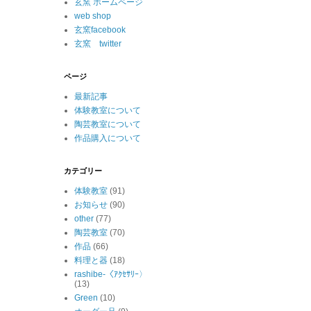
玄窯 ホームページ
web shop
玄窯facebook
玄窯 twitter
ページ
最新記事
体験教室について
陶芸教室について
作品購入について
カテゴリー
体験教室
(91)
お知らせ
(90)
other
(77)
陶芸教室
(70)
作品
(66)
料理と器
(18)
rashibe-〈ｱｸｾｻﾘｰ〉
(13)
Green
(10)