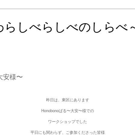
わらしべらしべのしらべ
大安様〜
昨日は、東区にあります
Honobonoばる〜大安〜様での
ワークショップでした
平日にも関わらず、ご参加くださった皆様