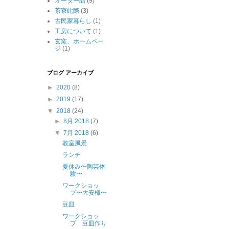
オーダー品
(9)
茶寮此際
(3)
古民家暮らし
(1)
工房について
(1)
玄窯、ホームペー
ジ
(1)
ブログ アーカイブ
►
2020
(8)
►
2019
(17)
▼
2018
(24)
►
8月 2018
(7)
▼
7月 2018
(6)
教室風景
ランチ
夏休み〜陶芸体
験〜
ワークショッ
プ〜大安様〜
豆皿
ワークショッ
プ 豆皿作り