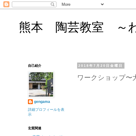
熊本 陶芸教室 ～
自己紹介
2018年7月20日金曜日
ワークショップ〜
gengama
詳細プロフィールを表
示
玄窯関連