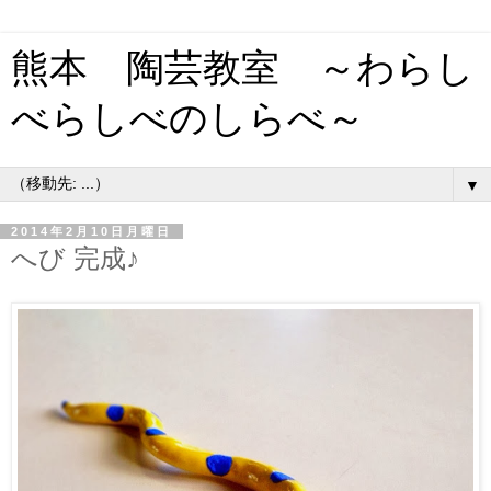
熊本 陶芸教室 ～わらし
べらしべのしらべ～
▼
2014年2月10日月曜日
へび 完成♪