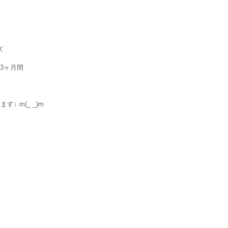
】
ズ
での3ヶ月間
 m(_ _)m