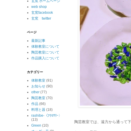
玄窯 ホームページ
web shop
玄窯facebook
玄窯 twitter
ページ
最新記事
体験教室について
陶芸教室について
作品購入について
カテゴリー
体験教室
(91)
お知らせ
(90)
other
(77)
陶芸教室
(70)
作品
(66)
料理と器
(18)
rashibe-〈ｱｸｾｻﾘｰ〉
(13)
陶芸教室では、遠方から通って
Green
(10)