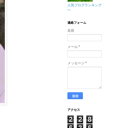
人気ブログランキング
へ
連絡フォーム
名前
メール
*
メッセージ
*
アクセス
2
2
8
6
3
6