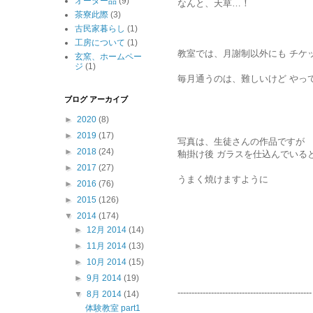
オーダー品
(9)
なんと、天草…！
茶寮此際
(3)
古民家暮らし
(1)
工房について
(1)
教室では、月謝制以外にも チケ
玄窯、ホームペー
ジ
(1)
毎月通うのは、難しいけど やって
ブログ アーカイブ
►
2020
(8)
►
2019
(17)
写真は、生徒さんの作品ですが
►
2018
(24)
釉掛け後 ガラスを仕込んでいる
►
2017
(27)
うまく焼けますように
►
2016
(76)
►
2015
(126)
▼
2014
(174)
►
12月 2014
(14)
►
11月 2014
(13)
►
10月 2014
(15)
►
9月 2014
(19)
------------------------------------------------
▼
8月 2014
(14)
体験教室 part1