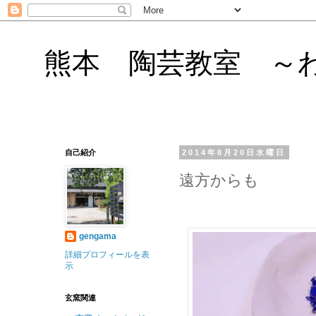
熊本 陶芸教室 ～
自己紹介
2014年8月20日水曜日
遠方からも
gengama
詳細プロフィールを表
示
玄窯関連