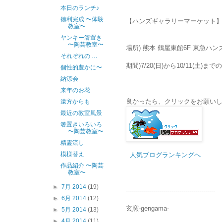
本日のランチ♪
徳利完成 〜体験
【ハンズギャラリーマーケット
教室〜
ヤンキー箸置き
〜陶芸教室〜
場所) 熊本 鶴屋東館6F 東急ハン
それぞれの …
期間)7/20(日)から10/11(土)ま
個性的豊かに〜
納涼会
来年のお花
良かったら、クリックをお願いします↓
遠方からも
最近の教室風景
箸置きいろいろ
〜陶芸教室〜
精霊流し
模様替え
人気ブログランキングへ
作品紹介 〜陶芸
教室〜
►
7月 2014
(19)
---------------------------------------------
►
6月 2014
(12)
玄窯-gengama-
►
5月 2014
(13)
►
4月 2014
(11)