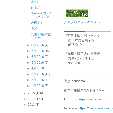
窯出し
仕上げ
Rashibe ワーク
ショップ☆
人気ブログランキングへ
合宿？！
予定
-----------------------------------------------
九州・瀬戸内器
『西日本陶磁器フェスタ』
紀行
西日本総合展示場
9/15-9/19
►
8月 2016
(4)
►
7月 2016
(10)
『九州・瀬戸内の器紀行』
►
6月 2016
(3)
東急ハンズ熊本店
►
5月 2016
(9)
9/2-9/30
►
4月 2016
(8)
-----------------------------------------------
►
3月 2016
(11)
►
2月 2016
(7)
玄窯-gengama-
►
1月 2016
(5)
熊本市東区戸島5丁目 17-59
►
2015
(126)
►
2014
(174)
HP
http://genngama.com/
►
2013
(3)
facebook
https://www.facebook