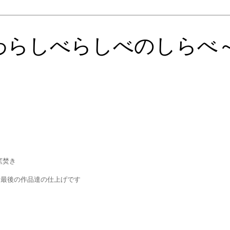
わらしべらしべのしらべ
窯焚き
、最後の作品達の仕上げです