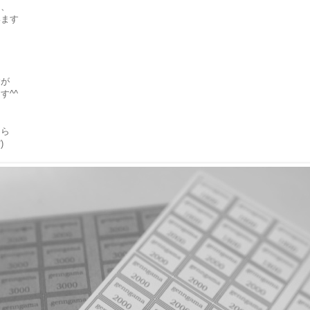
ら、
います
すが
す^^
たら
)