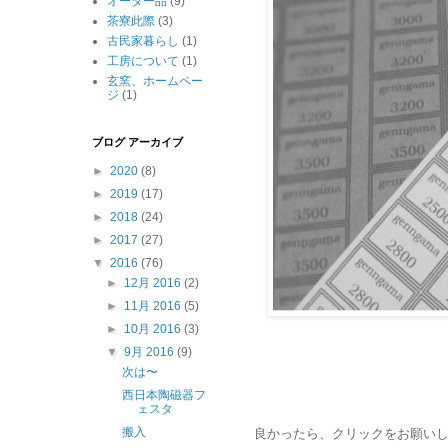
オーダー品
(9)
茶寮此際
(3)
古民家暮らし
(1)
工房について
(1)
玄窯、ホームペー
ジ
(1)
ブログ アーカイブ
►
2020
(8)
►
2019
(17)
►
2018
(24)
►
2017
(27)
▼
2016
(76)
►
12月 2016
(2)
►
11月 2016
(5)
►
10月 2016
(3)
▼
9月 2016
(9)
次は〜
西日本陶磁器フ
ェスタ
搬入
良かったら、クリックをお願いします↓