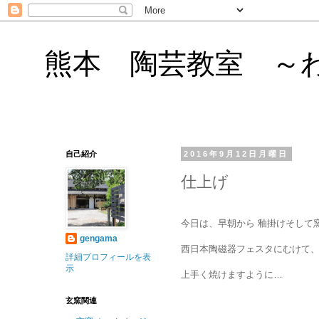
熊本 陶芸教室 ～
自己紹介
2016年9月12日月曜日
仕上げ
今日は、早朝から 釉掛けそして
gengama
西日本陶磁器フェスタにむけて
詳細プロフィールを表
示
上手く焼けますように…
玄窯関連