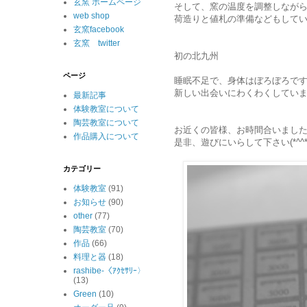
玄窯 ホームページ
そして、窯の温度を調整しなが
web shop
荷造りと値札の準備などもして
玄窯facebook
玄窯 twitter
初の北九州
ページ
睡眠不足で、身体はぼろぼろで
新しい出会いにわくわくしていま
最新記事
体験教室について
陶芸教室について
お近くの皆様、お時間合いまし
作品購入について
是非、遊びにいらして下さい(*^^*
カテゴリー
体験教室
(91)
お知らせ
(90)
other
(77)
陶芸教室
(70)
作品
(66)
料理と器
(18)
rashibe-〈ｱｸｾｻﾘｰ〉
(13)
Green
(10)