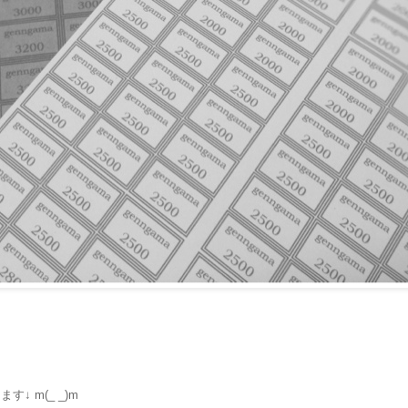
 m(_ _)m