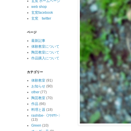
玄窯 ホームページ
web shop
玄窯facebook
玄窯 twitter
ページ
最新記事
体験教室について
陶芸教室について
作品購入について
カテゴリー
体験教室
(91)
お知らせ
(90)
other
(77)
陶芸教室
(70)
作品
(66)
料理と器
(18)
rashibe-〈ｱｸｾｻﾘｰ〉
(13)
Green
(10)