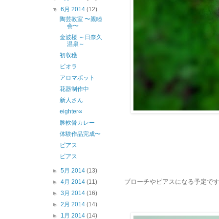
▼
6月 2014
(12)
陶芸教室 〜親睦
会〜
金波楼 ～日奈久
温泉～
初収穫
ビオラ
アロマポット
花器制作中
新人さん
eighter∞
豚軟骨カレー
体験作品完成〜
ピアス
ピアス
►
5月 2014
(13)
ブローチやピアスになる予定です^
►
4月 2014
(11)
►
3月 2014
(16)
►
2月 2014
(14)
►
1月 2014
(14)