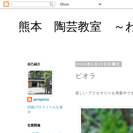
熊本 陶芸教室 ～
自己紹介
2014年6月22日日曜日
ビオラ
新しい アクセサリーを考案中で
gengama
詳細プロフィールを表
示
玄窯関連