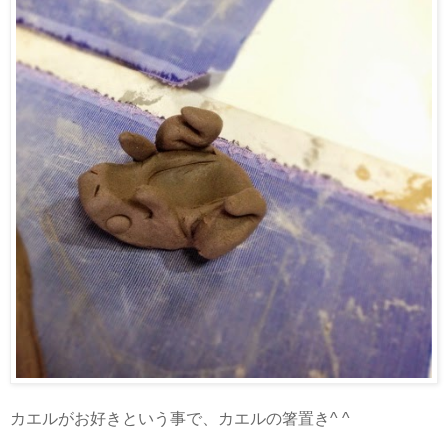
カエルがお好きという事で、カエルの箸置き^ ^