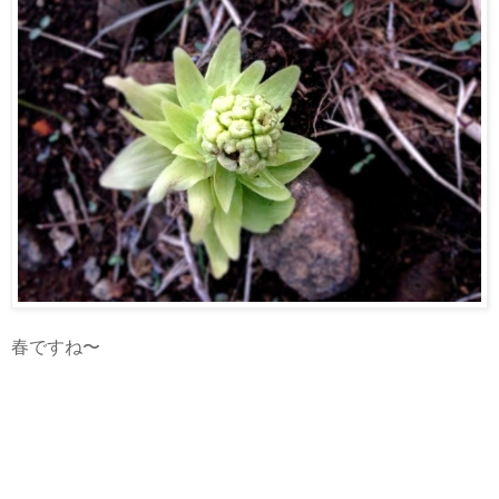
春ですね〜