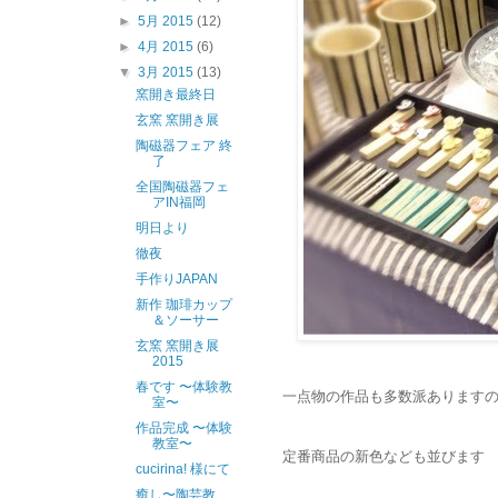
►
5月 2015
(12)
►
4月 2015
(6)
▼
3月 2015
(13)
窯開き最終日
玄窯 窯開き展
陶磁器フェア 終
了
全国陶磁器フェ
アIN福岡
明日より
徹夜
手作りJAPAN
新作 珈琲カップ
＆ソーサー
玄窯 窯開き展
2015
春です 〜体験教
一点物の作品も多数派あります
室〜
作品完成 〜体験
教室〜
定番商品の新色なども並びます
cucirina! 様にて
癒し〜陶芸教