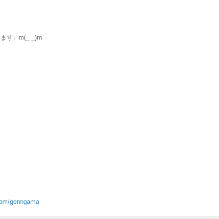
 m(_ _)m
.com/genngama