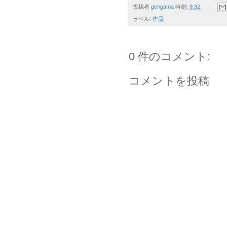
投稿者
gengama
時刻:
9:32
ラベル:
作品
0 件のコメント:
コメントを投稿