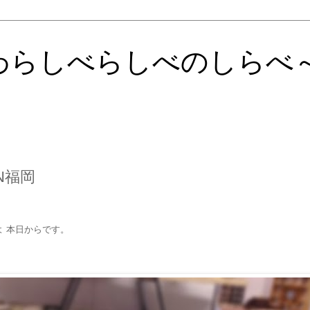
わらしべらしべのしらべ
N福岡
よ 本日からです。