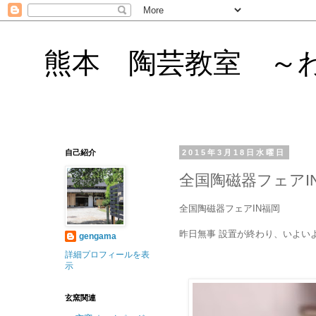
熊本 陶芸教室 ～
自己紹介
2015年3月18日水曜日
全国陶磁器フェアI
全国陶磁器フェアIN福岡
昨日無事 設置が終わり、いよい
gengama
詳細プロフィールを表
示
玄窯関連