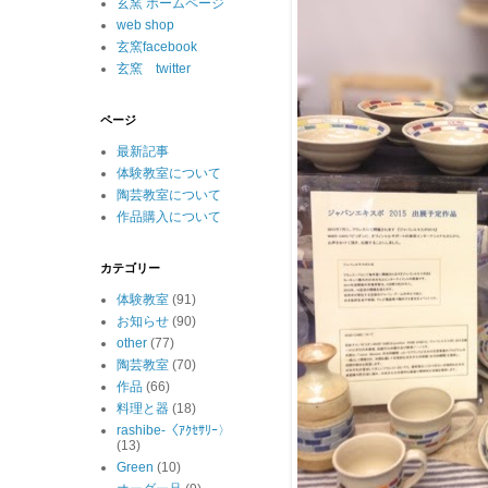
玄窯 ホームページ
web shop
玄窯facebook
玄窯 twitter
ページ
最新記事
体験教室について
陶芸教室について
作品購入について
カテゴリー
体験教室
(91)
お知らせ
(90)
other
(77)
陶芸教室
(70)
作品
(66)
料理と器
(18)
rashibe-〈ｱｸｾｻﾘｰ〉
(13)
Green
(10)