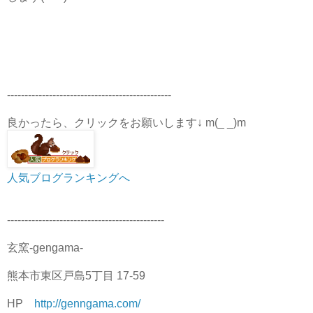
-----------------------------------------------
良かったら、クリックをお願いします↓ m(_ _)m
人気ブログランキングへ
---------------------------------------------
玄窯-gengama-
熊本市東区戸島5丁目 17-59
HP
http://genngama.com/