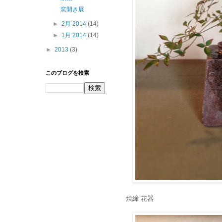
窯開き展
►
2月 2014
(14)
►
1月 2014
(14)
►
2013
(3)
このブログを検索
焼締 花器