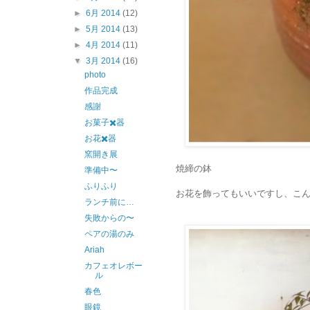
►
6月 2014
(12)
►
5月 2014
(13)
►
4月 2014
(11)
▼
3月 2014
(16)
photo
作品完成
感謝
お菓子✖️器
お花✖️器
窯開き展
焼締の鉢
準備中〜
ふりふり
お花を飾ってもいいですし、こ
ランチ前に…
失敗からの〜
ペアの湯のみ
Ariah
カフェオレボー
ル
春色
眼鏡