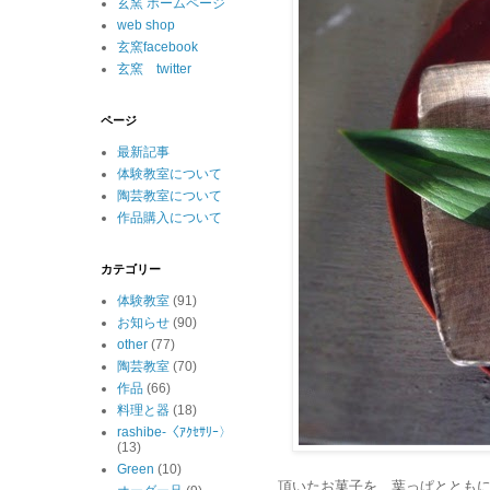
玄窯 ホームページ
web shop
玄窯facebook
玄窯 twitter
ページ
最新記事
体験教室について
陶芸教室について
作品購入について
カテゴリー
体験教室
(91)
お知らせ
(90)
other
(77)
陶芸教室
(70)
作品
(66)
料理と器
(18)
rashibe-〈ｱｸｾｻﾘｰ〉
(13)
Green
(10)
頂いたお菓子を、葉っぱととも