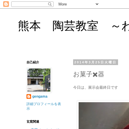
熊本 陶芸教室 ～
自己紹介
2014年3月25日火曜日
お菓子✖️器
今日は、展示会最終日です
gengama
詳細プロフィールを表
示
玄窯関連